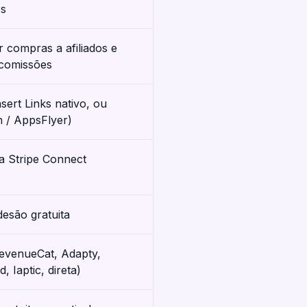
os
ir compras a afiliados e
comissões
sert Links nativo, ou
 / AppsFlyer)
ia Stripe Connect
desão gratuita
evenueCat, Adapty,
 Iaptic, direta)