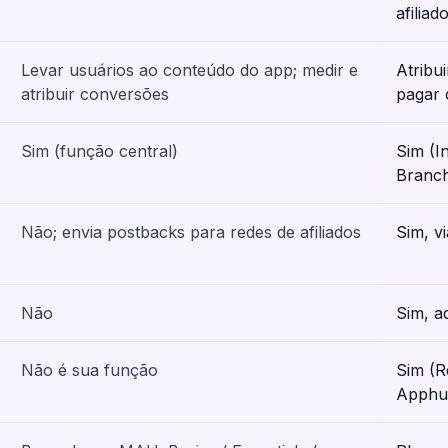
afiliad
Levar usuários ao conteúdo do app; medir e
Atribu
atribuir conversões
pagar 
Sim (função central)
Sim (In
Branch
Não; envia postbacks para redes de afiliados
Sim, v
Não
Sim, a
Não é sua função
Sim (R
Apphud,