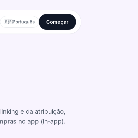
Começar
🇧🇷
Português
nking e da atribuição,
ompras no app (in-app).