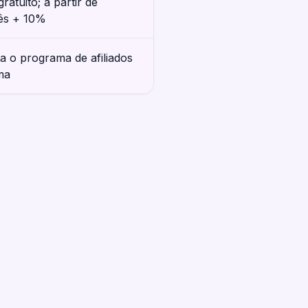
ratuito; a partir de
ês + 10%
a o programa de afiliados
ma