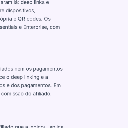
aram lá: deep links e
re dispositivos,
rópria e QR codes. Os
entials e Enterprise, com
filiados nem os pagamentos
ce o deep linking e a
órios e dos pagamentos. Em
 comissão do afiliado.
iliado que a indicou, aplica