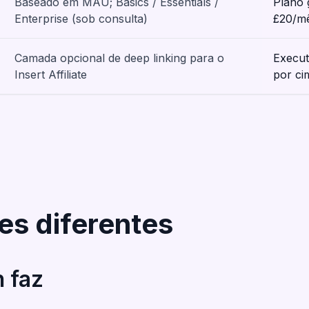
Baseado em MAU; Basics / Essentials /
Plano g
Enterprise (sob consulta)
£20/m
Camada opcional de deep linking para o
Execut
Insert Affiliate
por ci
es diferentes
 faz