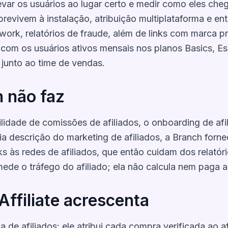
evar os usuários ao lugar certo e medir como eles cheg
revivem à instalação, atribuição multiplataforma e ent
ork, relatórios de fraude, além de links com marca p
om os usuários ativos mensais nos planos Basics, Ess
junto ao time de vendas.
 não faz
ilidade de comissões de afiliados, o onboarding de a
ia descrição do marketing de afiliados, a Branch forne
ks às redes de afiliados, que então cuidam dos relat
mede o tráfego do afiliado; ela não calcula nem paga a
Affiliate acrescenta
a de afiliados: ele atribui cada compra verificada ao af