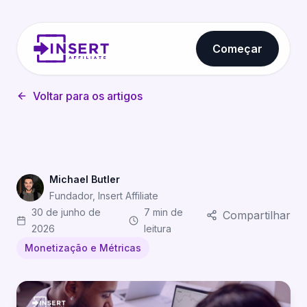
Começar
Voltar para os artigos
Michael Butler
Fundador, Insert Affiliate
30 de junho de
7 min de
Compartilhar
2026
leitura
Monetização e Métricas
Benchmarks de custo de aquisição de usuários de apps