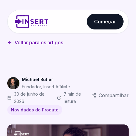
Começar
Voltar para os artigos
Michael Butler
Fundador, Insert Affiliate
30 de junho de
7 min de
Compartilhar
2026
leitura
Novidades do Produto
Estruturas de Comissão Flexíveis para Programas de Ma