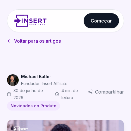
Começar
Voltar para os artigos
Michael Butler
Fundador, Insert Affiliate
30 de junho de
4 min de
Compartilhar
2026
leitura
Novidades do Produto
Formulários de Cadastro com Marca: Mostre aos Afilia