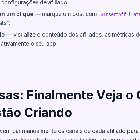
 configurações de afiliado.
om um clique
— marque um post com
#InsertAffiliat
ts".
do
— visualize o conteúdo dos afiliados, as métricas 
ativamente o seu app.
sas: Finalmente Veja o
stão Criando
verificar manualmente os canais de cada afiliado para
u app. Isso é lento e não escala além de um punhado 