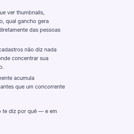
e ver thumbnails,
o, qual gancho gera
a diretamente das pessoas
cadastros não diz nada
onde concentrar sua
o.
amente acumula
r
antes
que um concorrente
 te diz
por quê
— e
em