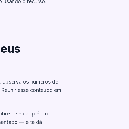
o usando o recurso.
Seus
ks, observa os números de
. Reunir esse conteúdo em
obre o seu app é um
mentado — e te dá