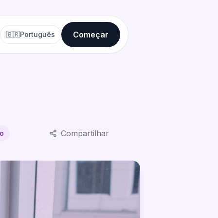
Começar
🇧🇷
Português
Compartilhar
to